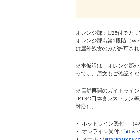
オレンジ郡：1/25付で
オレンジ郡も第1段階（Wi
は屋外飲食のみが許可され
※本仮訳は、オレンジ郡が
っては、原文もご確認くだ
※店舗再開のガイドライン
JETRO日本食レストラ
対応）。
ホットライン受付：（424）
オンライン受付：
https:
メール：
jetro@pasona.c