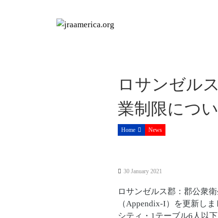
S
k
i
p
t
o
c
ロサンゼル
o
n
業制限について
t
e
Home
News
n
t
30 January 2021
ロサンゼルス郡：郡公衆衛
（Appendix-I）を
シティ・1テーブル6人以