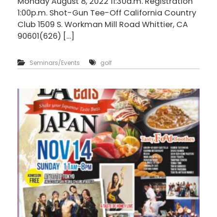
Monday August 8, 2022 11:30a.m. Registration
1:00p.m. Shot-Gun Tee-Off California Country
Club 1509 S. Workman Mill Road Whittier, CA
90601(626) […]
Seminars/Events
golf