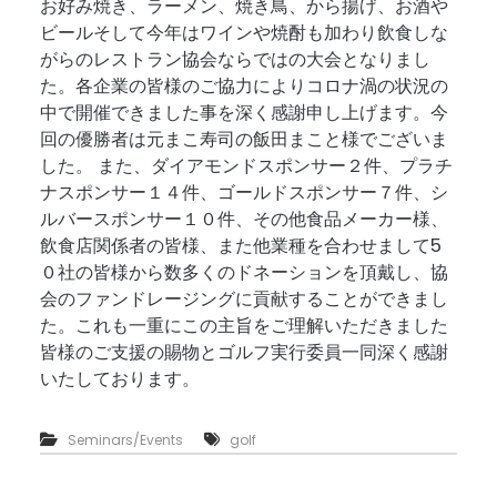
お好み焼き、ラーメン、焼き鳥、から揚げ、お酒や
ビールそして今年はワインや焼酎も加わり飲食しな
がらのレストラン協会ならではの大会となりまし
た。各企業の皆様のご協力によりコロナ渦の状況の
中で開催できました事を深く感謝申し上げます。今
回の優勝者は元まこ寿司の飯田まこと様でございま
した。 また、ダイアモンドスポンサー２件、プラチ
ナスポンサー１４件、ゴールドスポンサー７件、シ
ルバースポンサー１０件、その他食品メーカー様、
飲食店関係者の皆様、また他業種を合わせまして5
０社の皆様から数多くのドネーションを頂戴し、協
会のファンドレージングに貢献することができまし
た。これも一重にこの主旨をご理解いただきました
皆様のご支援の賜物とゴルフ実行委員一同深く感謝
いたしております。
Seminars/Events
golf