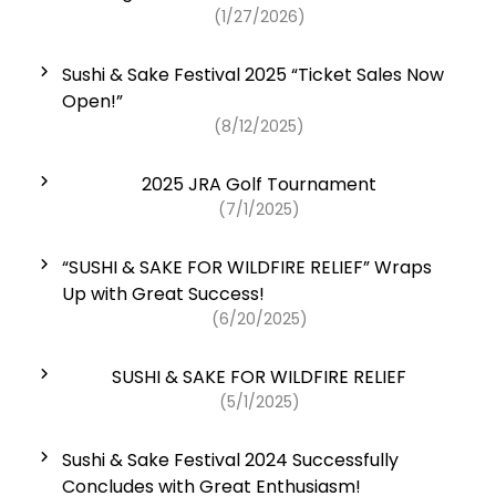
(1/27/2026)
n
Sushi & Sake Festival 2025 “Ticket Sales Now
a
Open!”
v
(8/12/2025)
i
2025 JRA Golf Tournament
(7/1/2025)
g
“SUSHI & SAKE FOR WILDFIRE RELIEF” Wraps
a
Up with Great Success!
(6/20/2025)
t
i
SUSHI & SAKE FOR WILDFIRE RELIEF
(5/1/2025)
o
Sushi & Sake Festival 2024 Successfully
n
Concludes with Great Enthusiasm!