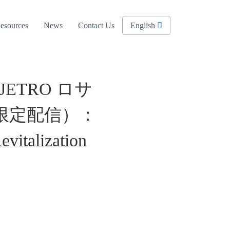
esources
News
Contact Us
English
TRO ロサ
限定配信）：
alization