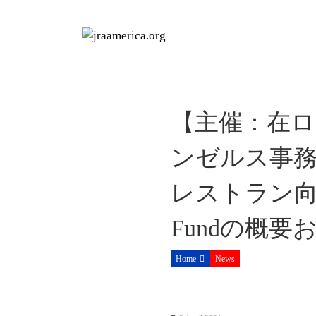
S
k
i
p
t
o
c
【主催：在ロ
o
n
ンゼルス事務
t
e
レストラン向け連邦
n
t
Fundの概
Home
News