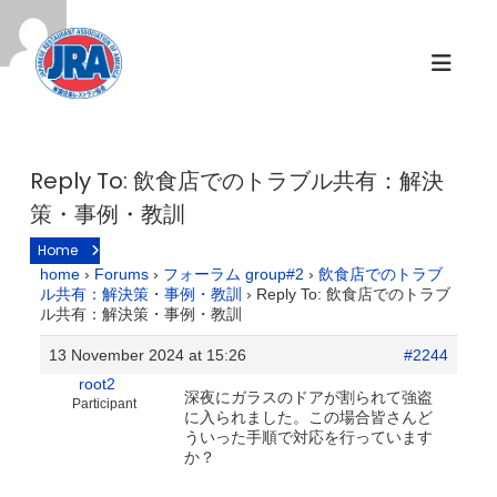
S
k
i
p
t
o
c
Reply To: 飲食店でのトラブル共有：解決
o
策・事例・教訓
n
t
Home
Replies
e
home
›
Forums
›
フォーラム group#2
›
飲食店でのトラブ
ル共有：解決策・事例・教訓
›
Reply To: 飲食店でのトラブ
n
ル共有：解決策・事例・教訓
t
13 November 2024 at 15:26
#2244
root2
深夜にガラスのドアが割られて強盗
Participant
に入られました。この場合皆さんど
ういった手順で対応を行っています
か？