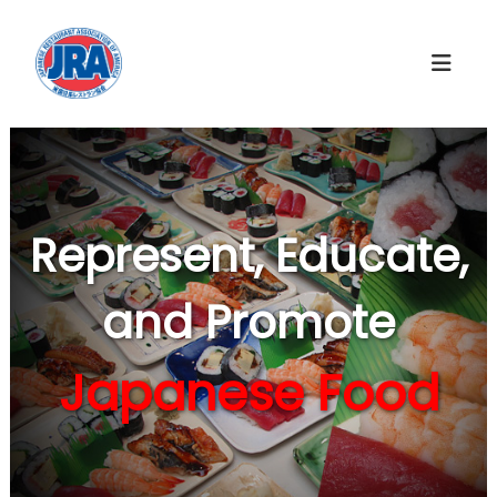
コ
ン
テ
ン
ツ
へ
ス
キ
ッ
Represent, Educate,
プ
and Promote
Japanese Food