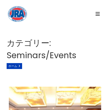
コ
ン
テ
ン
ツ
へ
ス
カテゴリー:
キ
ッ
Seminars/Events
プ
ホーム
Seminars/Events