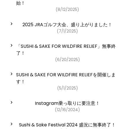
チ
始！
ロ
ケ
(8/12/2025)
ネ
ッ
ー
ト
シ
販
2025 JRAゴルフ大会、盛り上がりました！
ョ
売
ン
(7/1/2025)
開
始
！
「SUSHI & SAKE FOR WILDFIRE RELIEF」無事終
了！
(6/20/2025)
SUSHI & SAKE FOR WILDFIRE RELIEFを開催しま
す！
(5/1/2025)
Instagram乗っ取りに要注意！
(12/16/2024)
Sushi & Sake Festival 2024 盛況に無事終了！