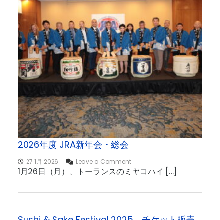
2026年度 JRA新年会・総会
o
27 1月 2026
Leave a Comment
n
1月26日（月）、トーランスのミヤコハイ […]
2
0
2
6
年
Sushi & Sake Festival 2025 チケット販売