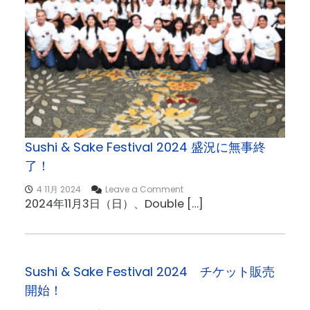
I
L
D
F
I
R
E
R
E
L
I
E
Sushi & Sake Festival 2024 盛況に無事終
F
了！
を
開
o
4 11月 2024
Leave a Comment
催
n
2024年11月3日（日）、Double […]
し
S
ま
u
す
s
！
h
i
Sushi & Sake Festival 2024 チケット販売
&
開始！
S
a