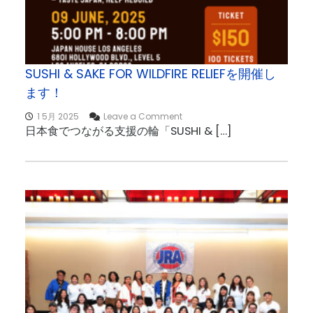
2
5
チ
ケ
ッ
SUSHI & SAKE FOR WILDFIRE RELIEFを開催し
ト
ます！
販
売
o
1 5月 2025
Leave a Comment
開
n
日本食でつながる支援の輪「SUSHI & […]
始
S
！
U
S
H
I
&
S
A
K
E
F
O
R
W