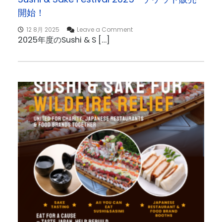
度
開始！
J
R
o
A
12 8月 2025
Leave a Comment
n
新
2025年度のSushi & S […]
S
年
u
会
s
・
h
総
i
会
&
S
a
k
e
F
e
s
t
i
v
a
l
2
0