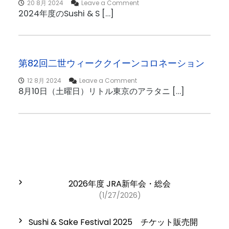
o
k
20 8月 2024
Leave a Comment
n
e
2024年度のSushi & S […]
S
F
u
e
s
s
h
t
i
i
第82回二世ウィーククイーンコロネーション
&
v
S
a
o
12 8月 2024
Leave a Comment
a
l
n
8月10日（土曜日）リトル東京のアラタニ […]
k
2
第
e
0
8
F
2
2
e
4
回
s
盛
二
t
況
世
i
に
ウ
v
無
ィ
a
事
ー
l
終
ク
2026年度 JRA新年会・総会
2
了
ク
(1/27/2026)
0
！
イ
2
ー
4
ン
Sushi & Sake Festival 2025 チケット販売開
コ