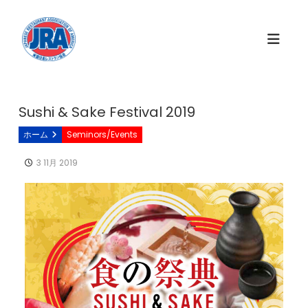
コ
ン
テ
ン
ツ
へ
ス
Sushi & Sake Festival 2019
キ
ホーム
Seminors/Events
ッ
プ
3 11月 2019